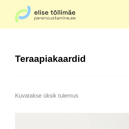
Skip
to
content
Teraapiakaardid
Kuvatakse üksik tulemus