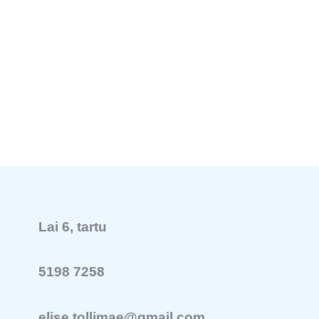
Lai 6, tartu
5198 7258
elise.tollimae@gmail.com